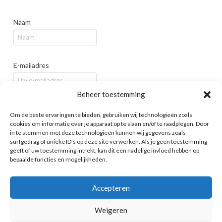
Naam
E-mailadres
Beheer toestemming
Bedrijf / Organisatie
Om de beste ervaringen te bieden, gebruiken wij technologieën zoals
cookies om informatie over je apparaat op te slaan en/of te raadplegen. Door
in te stemmen met deze technologieën kunnen wij gegevens zoals
surfgedrag of unieke ID's op deze site verwerken. Als je geen toestemming
geeft of uw toestemming intrekt, kan dit een nadelige invloed hebben op
bepaalde functies en mogelijkheden.
Accepteren
Weigeren
HOME
COOKIES
PRIVACY POLICY
OP DE KAART
CONTACT
COOKIEBELEID (EU)