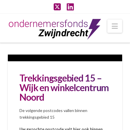
X
LinkedIn
Nav
Trekkingsgebied 15 –
Wijk en winkelcentrum
Noord
De volgende postcodes vallen binnen
trekkingsgebied 15
Uw gezochte postcode valt hier ook binnen.