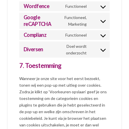
to
Wordfence
Functioneel
Consent
service
to
Google
Functioneel,
wordpress
service
reCAPTCHA
Consent
Marketing
wordfence
to
Complianz
Functioneel
service
Consent
google-
to
Doel wordt
Diversen
recaptcha
service
Consent
onderzocht
complianz
to
7. Toestemming
service
diversen
Wanneer je onze site voor het eerst bezoekt,
tonen wij een pop-up met uitleg over cookies.
Zodra je klikt op ‘Voorkeuren opslaan’ geef je ons
toestemming om de categorieën cookies en
plugins te gebruiken die je hebt geselecteerd in
de pop-up en welke zijn omschreven in het
cookiebeleid. Je kunt via je browser het plaatsen
van cookies uitschakelen, je moet er dan wel