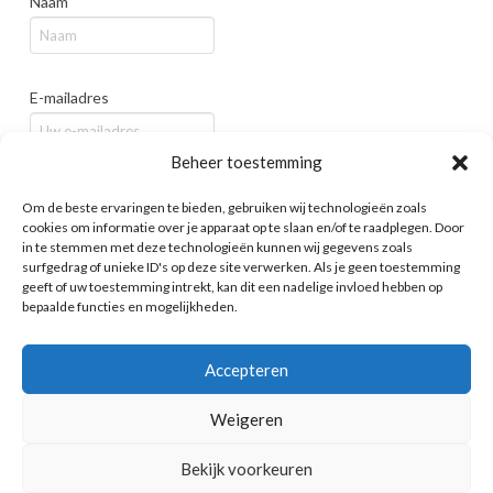
Naam
E-mailadres
Beheer toestemming
Bedrijf / Organisatie
Om de beste ervaringen te bieden, gebruiken wij technologieën zoals
cookies om informatie over je apparaat op te slaan en/of te raadplegen. Door
in te stemmen met deze technologieën kunnen wij gegevens zoals
surfgedrag of unieke ID's op deze site verwerken. Als je geen toestemming
geeft of uw toestemming intrekt, kan dit een nadelige invloed hebben op
bepaalde functies en mogelijkheden.
Accepteren
Weigeren
HOME
COOKIES
PRIVACY POLICY
OP DE KAART
CONTACT
COOKIEBELEID (EU)
Bekijk voorkeuren
X
LinkedIn