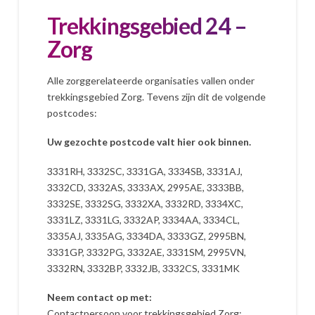
Trekkingsgebied 24 –
Zorg
Alle zorggerelateerde organisaties vallen onder
trekkingsgebied Zorg. Tevens zijn dit de volgende
postcodes:
Uw gezochte postcode valt hier ook binnen.
3331RH, 3332SC, 3331GA, 3334SB, 3331AJ,
3332CD, 3332AS, 3333AX, 2995AE, 3333BB,
3332SE, 3332SG, 3332XA, 3332RD, 3334XC,
3331LZ, 3331LG, 3332AP, 3334AA, 3334CL,
3335AJ, 3335AG, 3334DA, 3333GZ, 2995BN,
3331GP, 3332PG, 3332AE, 3331SM, 2995VN,
3332RN, 3332BP, 3332JB, 3332CS, 3331MK
Neem contact op met:
Contactpersoon voor trekkingsgebied Zorg: